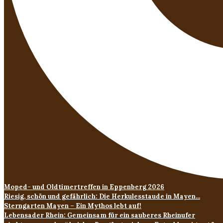
Moped- und Oldtimertreffen in Eppenberg 2026
Riesig, schön und gefährlich: Die Herkulesstaude in Mayen...
Sterngarten Mayen – Ein Mythos lebt auf!
Lebensader Rhein: Gemeinsam für ein sauberes Rheinufer