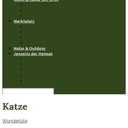
Museen & Ausstellungen
Events & Feste
Künstler & Handwerk
Marktplatz
Leseecke
Heimathaben Schätze
Restaurants & Cafés
Einkaufen in der Eifel
Natur & Outdoor
Jenseits der Heimat
Sehenswertes
Burgen & Schlösser fernab
Natur & Landschaften anderswo
Kultur & Veranstaltungen
Wissenswerkstatt
Katze
Wundertüte