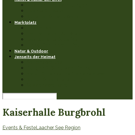
Museen & Ausstellungen
Events & Feste
Künstler & Handwerk
Marktplatz
Leseecke
Heimathaben Schätze
Restaurants & Cafés
Einkaufen in der Eifel
Natur & Outdoor
Jenseits der Heimat
Sehenswertes
Burgen & Schlösser fernab
Natur & Landschaften anderswo
Kultur & Veranstaltungen
Wissenswerkstatt
Kaiserhalle Burgbrohl
Events & Feste
Laacher See Region