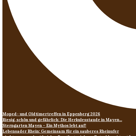
Moped- und Oldtimertreffen in Eppenberg 2026
Riesig, schön und gefährlich: Die Herkulesstaude in Mayen...
Sterngarten Mayen – Ein Mythos lebt auf!
Lebensader Rhein: Gemeinsam für ein sauberes Rheinufer