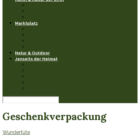
Museen & Ausstellungen
Events & Feste
Künstler & Handwerk
Marktplatz
Leseecke
Heimathaben Schätze
Restaurants & Cafés
Einkaufen in der Eifel
Natur & Outdoor
Jenseits der Heimat
Sehenswertes
Burgen & Schlösser fernab
Natur & Landschaften anderswo
Kultur & Veranstaltungen
Wissenswerkstatt
Geschenkverpackung
Wundertüte