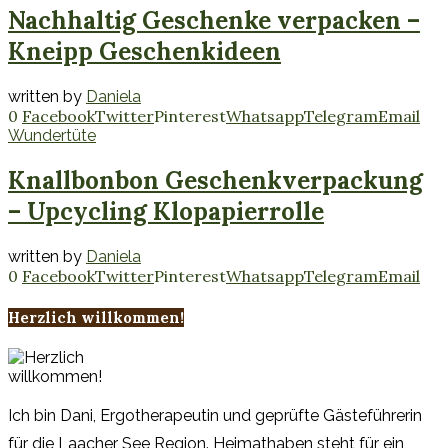
Nachhaltig Geschenke verpacken –
Kneipp Geschenkideen
written by
Daniela
0
Facebook
Twitter
Pinterest
Whatsapp
Telegram
Email
Wundertüte
Knallbonbon Geschenkverpackung
– Upcycling Klopapierrolle
written by
Daniela
0
Facebook
Twitter
Pinterest
Whatsapp
Telegram
Email
Herzlich willkommen!
Ich bin Dani, Ergotherapeutin und geprüfte Gästeführerin
für die Laacher See Region. Heimathaben steht für ein