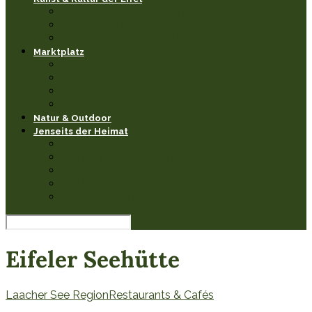
Museen & Ausstellungen
Events & Feste
Künstler & Handwerk
Marktplatz
Leseecke
Heimathaben Schätze
Restaurants & Cafés
Einkaufen in der Eifel
Natur & Outdoor
Jenseits der Heimat
Sehenswertes
Burgen & Schlösser fernab
Natur & Landschaften anderswo
Kultur & Veranstaltungen
Wissenswerkstatt
Eifeler Seehütte
Laacher See Region
Restaurants & Cafés