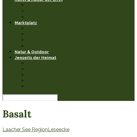
Museen & Ausstellungen
Events & Feste
Künstler & Handwerk
Marktplatz
Leseecke
Heimathaben Schätze
Restaurants & Cafés
Einkaufen in der Eifel
Natur & Outdoor
Jenseits der Heimat
Sehenswertes
Burgen & Schlösser fernab
Natur & Landschaften anderswo
Kultur & Veranstaltungen
Wissenswerkstatt
Basalt
Laacher See Region
Leseecke