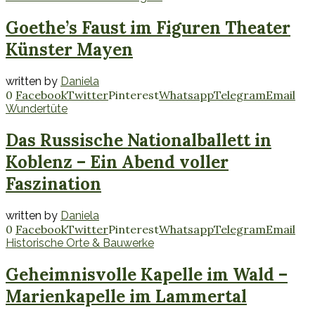
Goethe’s Faust im Figuren Theater
Künster Mayen
written by
Daniela
0
Facebook
Twitter
Pinterest
Whatsapp
Telegram
Email
Wundertüte
Das Russische Nationalballett in
Koblenz – Ein Abend voller
Faszination
written by
Daniela
0
Facebook
Twitter
Pinterest
Whatsapp
Telegram
Email
Historische Orte & Bauwerke
Geheimnisvolle Kapelle im Wald –
Marienkapelle im Lammertal