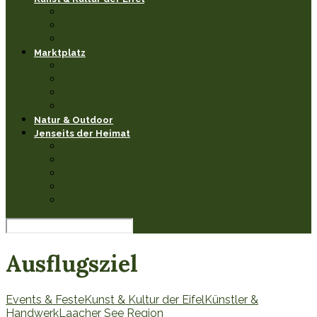
Museen & Ausstellungen
Events & Feste
Künstler & Handwerk
Marktplatz
Leseecke
Heimathaben Schätze
Restaurants & Cafés
Einkaufen in der Eifel
Natur & Outdoor
Jenseits der Heimat
Sehenswertes
Burgen & Schlösser fernab
Natur & Landschaften anderswo
Kultur & Veranstaltungen
Wissenswerkstatt
Ausflugsziel
Events & Feste
Kunst & Kultur der Eifel
Künstler &
Handwerk
Laacher See Region