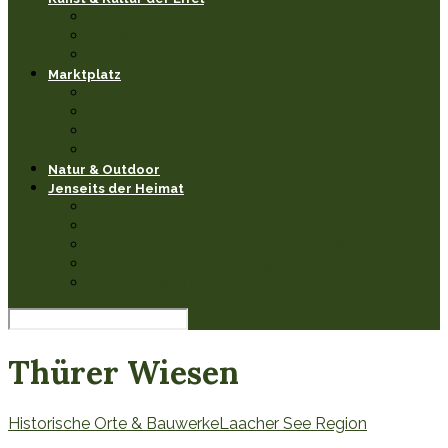
Museen & Ausstellungen
Events & Feste
Künstler & Handwerk
Marktplatz
Leseecke
Heimathaben Schätze
Restaurants & Cafés
Einkaufen in der Eifel
Natur & Outdoor
Jenseits der Heimat
Sehenswertes
Burgen & Schlösser fernab
Natur & Landschaften anderswo
Kultur & Veranstaltungen
Wissenswerkstatt
Thürer Wiesen
Historische Orte & Bauwerke
Laacher See Region