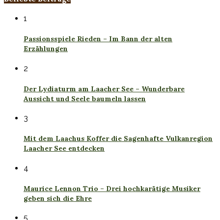
1
Passionsspiele Rieden – Im Bann der alten
Erzählungen
2
Der Lydiaturm am Laacher See – Wunderbare
Aussicht und Seele baumeln lassen
3
Mit dem Laachus Koffer die Sagenhafte Vulkanregion
Laacher See entdecken
4
Maurice Lennon Trio – Drei hochkarätige Musiker
geben sich die Ehre
5