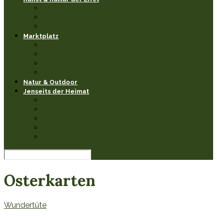
Museen & Ausstellungen
Events & Feste
Künstler & Handwerk
Marktplatz
Leseecke
Heimathaben Schätze
Restaurants & Cafés
Einkaufen in der Eifel
Natur & Outdoor
Jenseits der Heimat
Sehenswertes
Burgen & Schlösser fernab
Natur & Landschaften anderswo
Kultur & Veranstaltungen
Wissenswerkstatt
Osterkarten
Wundertüte