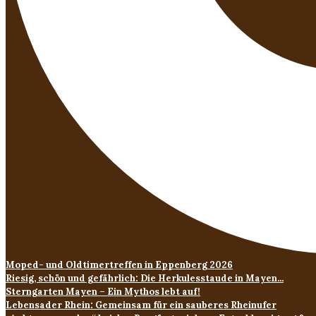
Moped- und Oldtimertreffen in Eppenberg 2026
Riesig, schön und gefährlich: Die Herkulesstaude in Mayen...
Sterngarten Mayen – Ein Mythos lebt auf!
Lebensader Rhein: Gemeinsam für ein sauberes Rheinufer