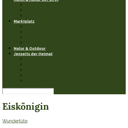
Museen & Ausstellungen
Events & Feste
Künstler & Handwerk
Marktplatz
Leseecke
Heimathaben Schätze
Restaurants & Cafés
Einkaufen in der Eifel
Natur & Outdoor
Jenseits der Heimat
Sehenswertes
Burgen & Schlösser fernab
Natur & Landschaften anderswo
Kultur & Veranstaltungen
Wissenswerkstatt
Eiskönigin
Wundertüte