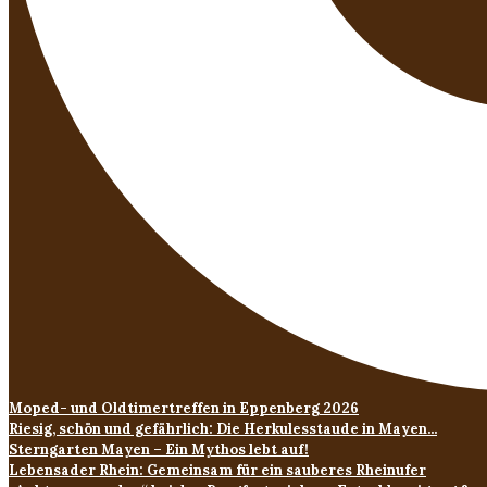
Moped- und Oldtimertreffen in Eppenberg 2026
Riesig, schön und gefährlich: Die Herkulesstaude in Mayen...
Sterngarten Mayen – Ein Mythos lebt auf!
Lebensader Rhein: Gemeinsam für ein sauberes Rheinufer