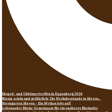
Moped- und Oldtimertreffen in Eppenberg 2026
Riesig, schön und gefährlich: Die Herkulesstaude in Mayen...
Sterngarten Mayen – Ein Mythos lebt auf!
Lebensader Rhein: Gemeinsam für ein sauberes Rheinufer